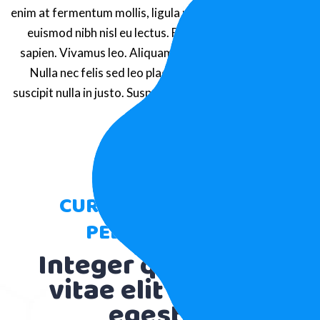
enim at fermentum mollis, ligula massa adipiscing nisl, ac
euismod nibh nisl eu lectus. Fusce vulputate sem at
sapien. Vivamus leo. Aliquam euismod libero eu enim.
Nulla nec felis sed leo placerat imperdiet. Aenean
suscipit nulla in justo. Suspendisse cursus rutrum augue.
CURABITUR ALIQUET
PELLENTESQUE
Integer quis metus
vitae elit lobortis
egestas