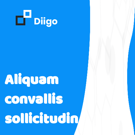
Aliquam
convallis
sollicitudin