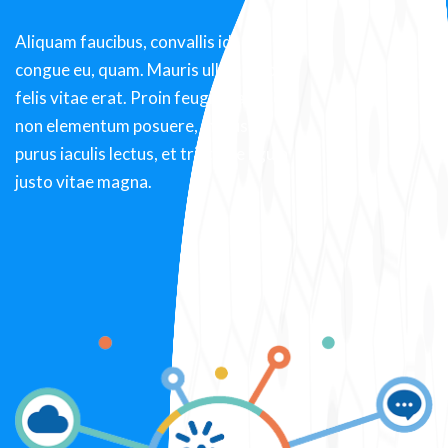
Aliquam faucibus, convallis id,
congue eu, quam. Mauris ullamcorper
felis vitae erat. Proin feugiat, augue
non elementum posuere, metus
purus iaculis lectus, et tristique ligula
justo vitae magna.